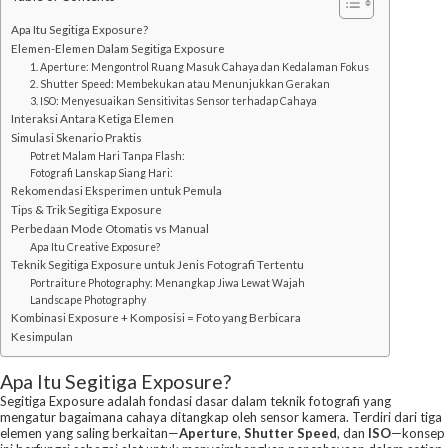
Apa Itu Segitiga Exposure?
Elemen-Elemen Dalam Segitiga Exposure
1. Aperture: Mengontrol Ruang Masuk Cahaya dan Kedalaman Fokus
2. Shutter Speed: Membekukan atau Menunjukkan Gerakan
3. ISO: Menyesuaikan Sensitivitas Sensor terhadap Cahaya
Interaksi Antara Ketiga Elemen
Simulasi Skenario Praktis
Potret Malam Hari Tanpa Flash:
Fotografi Lanskap Siang Hari:
Rekomendasi Eksperimen untuk Pemula
Tips & Trik Segitiga Exposure
Perbedaan Mode Otomatis vs Manual
Apa Itu Creative Exposure?
Teknik Segitiga Exposure untuk Jenis Fotografi Tertentu
Portraiture Photography: Menangkap Jiwa Lewat Wajah
Landscape Photography
Kombinasi Exposure + Komposisi = Foto yang Berbicara
Kesimpulan
Apa Itu Segitiga Exposure?
Segitiga Exposure adalah fondasi dasar dalam teknik fotografi yang
mengatur bagaimana cahaya ditangkap oleh sensor kamera. Terdiri dari tiga
elemen yang saling berkaitan—
Aperture
,
Shutter Speed
, dan
ISO
—konsep