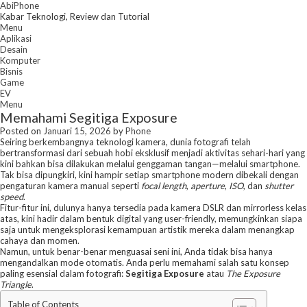
Skip
AbiPhone
to
Kabar Teknologi, Review dan Tutorial
content
Menu
Aplikasi
Desain
Komputer
Bisnis
Game
EV
Menu
Memahami Segitiga Exposure
Posted on
Januari 15, 2026
by
Phone
Seiring berkembangnya teknologi kamera, dunia fotografi telah
bertransformasi dari sebuah hobi eksklusif menjadi aktivitas sehari-hari yang
kini bahkan bisa dilakukan melalui genggaman tangan—melalui smartphone.
Tak bisa dipungkiri, kini hampir setiap smartphone modern dibekali dengan
pengaturan kamera manual seperti
focal length
,
aperture
,
ISO
, dan
shutter
speed
.
Fitur-fitur ini, dulunya hanya tersedia pada kamera DSLR dan mirrorless kelas
atas, kini hadir dalam bentuk digital yang user-friendly, memungkinkan siapa
saja untuk mengeksplorasi kemampuan artistik mereka dalam menangkap
cahaya dan momen.
Namun, untuk benar-benar menguasai seni ini, Anda tidak bisa hanya
mengandalkan mode otomatis. Anda perlu memahami salah satu konsep
paling esensial dalam fotografi:
Segitiga Exposure
atau
The Exposure
Triangle
.
Table of Contents