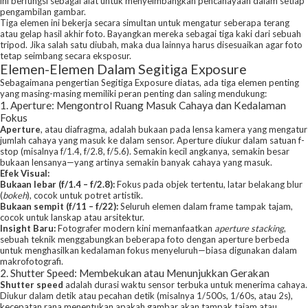
ini berfungsi sebagai alat untuk menyeimbangkan pencahayaan dalam setiap
pengambilan gambar.
Tiga elemen ini bekerja secara simultan untuk mengatur seberapa terang
atau gelap hasil akhir foto. Bayangkan mereka sebagai tiga kaki dari sebuah
tripod. Jika salah satu diubah, maka dua lainnya harus disesuaikan agar foto
tetap seimbang secara eksposur.
Elemen-Elemen Dalam Segitiga Exposure
Sebagaimana pengertian Segitiga Exposure diatas, ada tiga elemen penting
yang masing-masing memiliki peran penting dan saling mendukung:
1. Aperture: Mengontrol Ruang Masuk Cahaya dan Kedalaman
Fokus
Aperture
, atau diafragma, adalah bukaan pada lensa kamera yang mengatur
jumlah cahaya yang masuk ke dalam sensor. Aperture diukur dalam satuan f-
stop (misalnya f/1.4, f/2.8, f/5.6). Semakin kecil angkanya, semakin besar
bukaan lensanya—yang artinya semakin banyak cahaya yang masuk.
Efek Visual:
Bukaan lebar (f/1.4 – f/2.8):
Fokus pada objek tertentu, latar belakang blur
(
bokeh
), cocok untuk potret artistik.
Bukaan sempit (f/11 – f/22):
Seluruh elemen dalam frame tampak tajam,
cocok untuk lanskap atau arsitektur.
Insight Baru:
Fotografer modern kini memanfaatkan
aperture stacking
,
sebuah teknik menggabungkan beberapa foto dengan aperture berbeda
untuk menghasilkan kedalaman fokus menyeluruh—biasa digunakan dalam
makrofotografi.
2. Shutter Speed: Membekukan atau Menunjukkan Gerakan
Shutter speed
adalah durasi waktu sensor terbuka untuk menerima cahaya.
Diukur dalam detik atau pecahan detik (misalnya 1/500s, 1/60s, atau 2s),
kecepatan rana menentukan apakah gambar akan tampak tajam atau