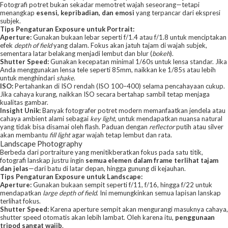
Fotografi potret bukan sekadar memotret wajah seseorang—tetapi
menangkap
esensi, kepribadian, dan emosi
yang terpancar dari ekspresi
subjek.
Tips Pengaturan Exposure untuk Portrait:
Aperture:
Gunakan bukaan lebar seperti f/1.4 atau f/1.8 untuk menciptakan
efek
depth of field
yang dalam. Fokus akan jatuh tajam di wajah subjek,
sementara latar belakang menjadi lembut dan blur (
bokeh
).
Shutter Speed:
Gunakan kecepatan minimal 1/60s untuk lensa standar. Jika
Anda menggunakan lensa tele seperti 85mm, naikkan ke 1/85s atau lebih
untuk menghindari
shake
.
ISO:
Pertahankan di ISO rendah (ISO 100–400) selama pencahayaan cukup.
Jika cahaya kurang, naikkan ISO secara bertahap sambil tetap menjaga
kualitas gambar.
Insight Unik:
Banyak fotografer potret modern memanfaatkan jendela atau
cahaya ambient alami sebagai
key light
, untuk mendapatkan nuansa natural
yang tidak bisa disamai oleh flash. Paduan dengan
reflector
putih atau silver
akan membantu
fill light
agar wajah tetap lembut dan rata.
Landscape Photography
Berbeda dari portraiture yang menitikberatkan fokus pada satu titik,
fotografi lanskap justru ingin
semua elemen dalam frame terlihat tajam
dan jelas
—dari batu di latar depan, hingga gunung di kejauhan.
Tips Pengaturan Exposure untuk Landscape:
Aperture:
Gunakan bukaan sempit seperti f/11, f/16, hingga f/22 untuk
mendapatkan
large depth of field
. Ini memungkinkan semua lapisan lanskap
terlihat fokus.
Shutter Speed:
Karena aperture sempit akan mengurangi masuknya cahaya,
shutter speed otomatis akan lebih lambat. Oleh karena itu,
penggunaan
tripod sangat wajib
.