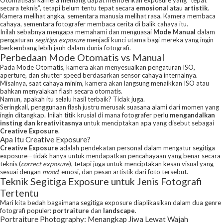
Otomatisasi kamera memang dapat memberikan exposure yang “tepat
secara teknis”, tetapi belum tentu tepat secara
emosional
atau
artistik
.
Kamera melihat angka, sementara manusia melihat rasa. Kamera membaca
cahaya, sementara fotografer membaca cerita di balik cahaya itu.
Inilah sebabnya mengapa memahami dan menguasai
Mode Manual
dalam
pengaturan
segitiga exposure
menjadi kunci utama bagi mereka yang ingin
berkembang lebih jauh dalam dunia fotografi.
Perbedaan Mode Otomatis vs Manual
Pada Mode Otomatis, kamera akan menyesuaikan pengaturan ISO,
aperture, dan shutter speed berdasarkan sensor cahaya internalnya.
Misalnya, saat cahaya minim, kamera akan langsung menaikkan ISO atau
bahkan menyalakan flash secara otomatis.
Namun, apakah itu selalu hasil terbaik? Tidak juga.
Seringkali, penggunaan flash justru merusak suasana alami dari momen yang
ingin ditangkap. Inilah titik krusial di mana fotografer perlu
mengandalkan
insting dan kreativitasnya
untuk menciptakan apa yang disebut sebagai
Creative Exposure
.
Apa Itu Creative Exposure?
Creative Exposure
adalah pendekatan personal dalam mengatur segitiga
exposure—tidak hanya untuk mendapatkan pencahayaan yang benar secara
teknis (
correct exposure
), tetapi juga untuk menciptakan kesan visual yang
sesuai dengan
mood
, emosi, dan pesan artistik dari foto tersebut.
Teknik Segitiga Exposure untuk Jenis Fotografi
Tertentu
Mari kita bedah bagaimana segitiga exposure diaplikasikan dalam dua genre
fotografi populer:
portraiture
dan
landscape
.
Portraiture Photography: Menangkap Jiwa Lewat Wajah