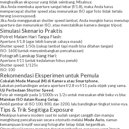
menghasilkan eksposur yang tidak seimbang. Misalnya:
Jika Anda membuka aperture sangat lebar (f/1.8), maka Anda harus
mempercepat shutter speed atau menurunkan ISO agar foto tidak terlalu
terang (
overexposed
).
Jika Anda menggunakan shutter speed lambat, Anda mungkin harus menutup
aperture dan menurunkan ISO, atau menstabilkan kamera dengan tripod.
Simulasi Skenario Praktis
Potret Malam Hari Tanpa Flash:
Aperture: f/1.8 (agar lebih banyak cahaya masuk)
Shutter speed: 1/50s (cukup lambat tapi masih bisa ditahan tangan)
ISO: 1600 (untuk menyeimbangkan pencahayaan)
Fotografi Lanskap Siang Hari:
Aperture: f/11 (untuk kedalaman fokus penuh)
Shutter speed: 1/125s
ISO: 100
Rekomendasi Eksperimen untuk Pemula
Cobalah Mode Manual (M) di Kamera atau Smartphone.
Lakukan perbandingan antara aperture f/2.8 vs f/11 pada objek yang sama.
Uji Perbedaan Shutter Speed.
Foto air mengalir pada 1/1000s vs 1/2s untuk merasakan efek beku vs blur.
Mainkan ISO dalam Ruang Gelap.
Ambil gambar di ISO 100, 800, dan 3200, lalu bandingkan tingkat noise-nya.
Tips & Trik Segitiga Exposure
Meskipun kamera modern saat ini sudah sangat canggih dan mampu
menghitung pencahayaan secara otomatis melalui
Mode Auto
, namun
kemampuan kreatif seorang fotografer tetap tidak tergantikan.