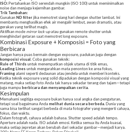
ISO:
Pertahankan ISO serendah mungkin (ISO 100) untuk meminimalkan
noise dan menjaga kejernihan gambar.
Trik Tambahan:
Gunakan
ND filter
jika memotret siang hari dengan shutter lambat. Ini
membantu menghasilkan efek air mengalir lembut, awan dramatis, atau
gerakan yang terlihat magis.
Aktifkan mode
mirror lock-up
atau gunakan remote shutter untuk
menghindari getaran saat memotret long exposure.
Kombinasi Exposure + Komposisi = Foto yang
Berbicara
Jangan hanya puas bermain dengan exposure, padukan juga dengan
komposisi visual
. Coba gunakan teknik:
Rule of Thirds
untuk menempatkan objek utama di titik emas,
Leading Lines
untuk mengarahkan mata penonton ke area fokus,
Framing
alami seperti dedaunan atau jendela untuk memberi konteks.
Ketika teknik exposure yang solid dipadukan dengan komposisi visual yang
matang, maka setiap foto Anda tak hanya sekadar terang dan tajam—tetapi
juga mampu
berbicara dan menyampaikan cerita
.
Kesimpulan
Memahami segitiga exposure bukan hanya soal angka dan pengaturan,
tetapi soal bagaimana Anda
melihat dunia secara berbeda
. Dunia yang
sama bisa terlihat sangat berbeda di mata fotografer yang mengerti cahaya,
fokus, dan waktu.
Dalam fotografi, cahaya adalah bahasa. Shutter speed adalah tempo.
Aperture adalah nada. ISO adalah emosi. Ketika semua itu Anda kuasai,
maka setiap jepretan akan berubah dari sekadar gambar—menjadi karya.