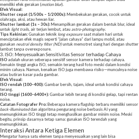
memiliki efek gerakan (
motion blur
).
Efek Visual:
Shutter cepat (1/500s – 1/2000s):
Membekukan gerakan, cocok untuk
olahraga, aksi, atau hewan liar.
Shutter lambat (1s – 30s):
Menampilkan gerakan dalam bentuk blur, ideal
untuk
light trails
, air terjun lembut, atau
astro-photography
.
Tips Kekinian:
Gunakan teknik
long exposure
saat malam hari untuk
menciptakan efek magis seperti “jalan cahaya” dari lampu mobil, atau
gunakan
neutral density filter (ND)
untuk memotret siang hari dengan shutter
lambat tanpa overexposure.
3. ISO: Menyesuaikan Sensitivitas Sensor terhadap Cahaya
ISO
adalah ukuran seberapa sensitif sensor kamera terhadap cahaya.
Semakin tinggi angka ISO, semakin terang hasil foto meski dalam kondisi
minim cahaya. Namun, kenaikan ISO juga membawa risiko—munculnya noise
atau butiran kasar pada gambar.
Efek Visual:
ISO rendah (100–400):
Gambar bersih, tajam, ideal untuk kondisi cahaya
terang.
ISO tinggi (1600–6400+):
Gambar lebih terang di kondisi gelap, tapi rentan
noise.
Catatan Fotografer Pro:
Beberapa kamera flagship terbaru memiliki sensor
back-illuminated
dan algoritma pengurang noise berbasis AI yang
memungkinkan ISO tinggi tetap menghasilkan gambar minim noise. Meski
begitu, prinsip dasarnya tetap sama: gunakan ISO terendah yang
memungkinkan.
Interaksi Antara Ketiga Elemen
Mengatur hanya satu elemen tanpa menyesuaikan yang lain bisa