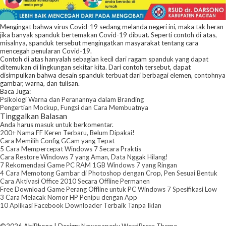
Mengingat bahwa virus Covid-19 sedang melanda negeri ini, maka tak heran
jika banyak spanduk bertemakan Covid-19 dibuat. Seperti contoh di atas,
misalnya, spanduk tersebut mengingatkan masyarakat tentang cara
mencegah penularan Covid-19.
Contoh di atas hanyalah sebagian kecil dari ragam spanduk yang dapat
ditemukan di lingkungan sekitar kita. Dari contoh tersebut, dapat
disimpulkan bahwa desain spanduk terbuat dari berbagai elemen, contohnya
gambar, warna, dan tulisan.
Baca Juga:
Psikologi Warna dan Peranannya dalam Branding
Pengertian Mockup, Fungsi dan Cara Membuatnya
Tinggalkan Balasan
Anda harus
masuk
untuk berkomentar.
200+ Nama FF Keren Terbaru, Belum Dipakai!
Cara Memilih Config GCam yang Tepat
5 Cara Mempercepat Windows 7 Secara Praktis
Cara Restore Windows 7 yang Aman, Data Nggak Hilang!
7 Rekomendasi Game PC RAM 1GB Windows 7 yang Ringan
4 Cara Memotong Gambar di Photoshop dengan Crop, Pen Sesuai Bentuk
Cara Aktivasi Office 2010 Secara Offline Permanen
Free Download Game Perang Offline untuk PC Windows 7 Spesifikasi Low
3 Cara Melacak Nomor HP Penipu dengan App
10 Aplikasi Facebook Downloader Terbaik Tanpa Iklan