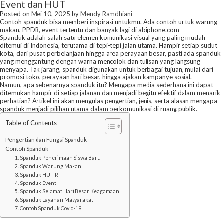
Event dan HUT
Posted on
Mei 10, 2025
by
Mendy Ramdhiani
Contoh spanduk bisa memberi inspirasi untukmu. Ada contoh untuk warung
makan, PPDB, event tertentu dan banyak lagi di abiphone.com
Spanduk adalah salah satu elemen komunikasi visual yang paling mudah
ditemui di Indonesia, terutama di tepi-tepi jalan utama. Hampir setiap sudut
kota, dari pusat perbelanjaan hingga area perayaan besar, pasti ada spanduk
yang menggantung dengan warna mencolok dan tulisan yang langsung
menyapa. Tak jarang, spanduk digunakan untuk berbagai tujuan, mulai dari
promosi toko, perayaan hari besar, hingga ajakan kampanye sosial.
Namun, apa sebenarnya spanduk itu? Mengapa media sederhana ini dapat
ditemukan hampir di setiap jalanan dan menjadi begitu efektif dalam menarik
perhatian? Artikel ini akan mengulas pengertian, jenis, serta alasan mengapa
spanduk menjadi pilihan utama dalam berkomunikasi di ruang publik.
Table of Contents
Pengertian dan Fungsi Spanduk
Contoh Spanduk
1. Spanduk Penerimaan Siswa Baru
2. Spanduk Warung Makan
3. Spanduk HUT RI
4. Spanduk Event
5. Spanduk Selamat Hari Besar Keagamaan
6. Spanduk Layanan Masyarakat
7. Contoh Spanduk Covid-19