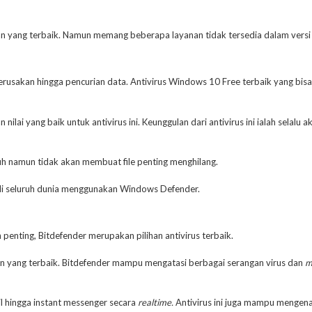
 yang terbaik. Namun memang beberapa layanan tidak tersedia dalam versi g
usakan hingga pencurian data. Antivirus Windows 10 Free terbaik yang bis
 yang baik untuk antivirus ini. Keunggulan dari antivirus ini ialah selalu ak
uh namun tidak akan membuat file penting menghilang.
 di seluruh dunia menggunakan Windows Defender.
nting, Bitdefender merupakan pilihan antivirus terbaik.
nan yang terbaik. Bitdefender mampu mengatasi berbagai serangan virus dan
m
il hingga instant messenger secara
realtime.
Antivirus ini juga mampu mengenal