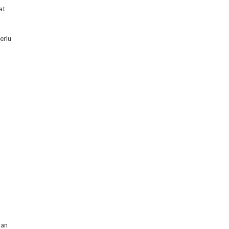
at
erlu
dan