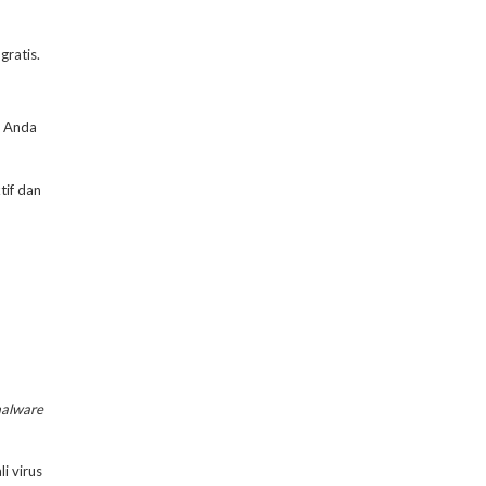
ratis.
a Anda
tif dan
alware
i virus