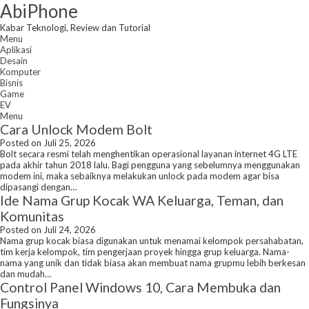
Skip
AbiPhone
to
content
Kabar Teknologi, Review dan Tutorial
Menu
Aplikasi
Desain
Komputer
Bisnis
Game
EV
Menu
Cara Unlock Modem Bolt
Posted on Juli 25, 2026
Bolt secara resmi telah menghentikan operasional layanan internet 4G LTE
pada akhir tahun 2018 lalu. Bagi pengguna yang sebelumnya menggunakan
modem ini, maka sebaiknya melakukan unlock pada modem agar bisa
dipasangi dengan…
Ide Nama Grup Kocak WA Keluarga, Teman, dan
Komunitas
Posted on Juli 24, 2026
Nama grup kocak biasa digunakan untuk menamai kelompok persahabatan,
tim kerja kelompok, tim pengerjaan proyek hingga grup keluarga. Nama-
nama yang unik dan tidak biasa akan membuat nama grupmu lebih berkesan
dan mudah…
Control Panel Windows 10, Cara Membuka dan
Fungsinya