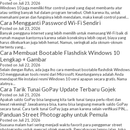
Posted on Juli 23, 2026
Windows 10 juga memiliki fitur control panel yang dapat membantu atur
atau setting banyak hal dalam program tersebut. Oleh karena itu, untuk
memahami peran dan fungsinya lebih mendalam, maka kenali control panel…
Cara Mengganti Password Wi-Fi Sendiri
Posted on Juli 23, 2026
Banyak pengguna internet yang lebih memilih untuk memasang Wi-Fi baik di
rumah maupun kantornya karena selain koneksinya lebih cepat, biaya yang
harus dikeluarkan juga lebih hemat. Namun, seringkali ada oknum-oknum
tertentu yang…
Cara Membuat Bootable Flashdisk Windows 10
Lengkap + Gambar
Posted on Juli 22, 2026
Selain dengan Rufus, ada juga lho cara membuat bootable flashdisk Windows
10 menggunakan tools resmi dari Microsoft. Keuntungannya adalah Anda
mendapat file instalasi resmi Windows 10 versi apapun secara gratis. Nama
alatnya…
Cara Tarik Tunai GoPay Update Terbaru Gojek
Posted on Juli 21, 2026
Apakah saldo GoPay bisa langsung kita tarik tunai tanpa perlu ribet dan
lewat rekening? Jawabannya bisa, kamu bisa langsung menarik saldo GoPay
secara tunai. Cara tarik tunai GoPay juga aman karena selain verifikasi PIN,…
Panduan Street Photography untuk Pemula
Posted on Juli 21, 2026
Suasana malam hari sering menjadi waktu favorit para penggemar street
photography untuk mencari objek menarik. Pencahayaan lampu jalan, toko,