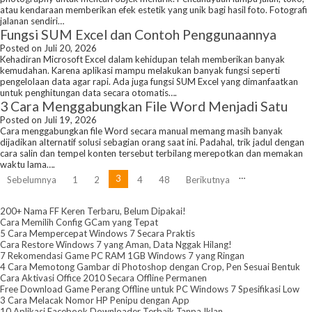
atau kendaraan memberikan efek estetik yang unik bagi hasil foto. Fotografi
jalanan sendiri…
Fungsi SUM Excel dan Contoh Penggunaannya
Posted on Juli 20, 2026
Kehadiran Microsoft Excel dalam kehidupan telah memberikan banyak
kemudahan. Karena aplikasi mampu melakukan banyak fungsi seperti
pengelolaan data agar rapi. Ada juga fungsi SUM Excel yang dimanfaatkan
untuk penghitungan data secara otomatis….
3 Cara Menggabungkan File Word Menjadi Satu
Posted on Juli 19, 2026
Cara menggabungkan file Word secara manual memang masih banyak
dijadikan alternatif solusi sebagian orang saat ini. Padahal, trik jadul dengan
cara salin dan tempel konten tersebut terbilang merepotkan dan memakan
waktu lama….
Paginasi
…
3
Sebelumnya
1
2
4
48
Berikutnya
pos
200+ Nama FF Keren Terbaru, Belum Dipakai!
Cara Memilih Config GCam yang Tepat
5 Cara Mempercepat Windows 7 Secara Praktis
Cara Restore Windows 7 yang Aman, Data Nggak Hilang!
7 Rekomendasi Game PC RAM 1GB Windows 7 yang Ringan
4 Cara Memotong Gambar di Photoshop dengan Crop, Pen Sesuai Bentuk
Cara Aktivasi Office 2010 Secara Offline Permanen
Free Download Game Perang Offline untuk PC Windows 7 Spesifikasi Low
3 Cara Melacak Nomor HP Penipu dengan App
10 Aplikasi Facebook Downloader Terbaik Tanpa Iklan