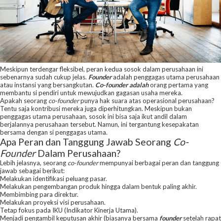
Meskipun terdengar fleksibel, peran kedua sosok dalam perusahaan ini
sebenarnya sudah cukup jelas.
Founder
adalah penggagas utama perusahaan
atau instansi yang bersangkutan.
Co-founder adalah
orang pertama yang
membantu si pendiri untuk mewujudkan gagasan usaha mereka.
Apakah seorang
co-founder
punya hak suara atas operasional perusahaan?
Tentu saja kontribusi mereka juga diperhitungkan. Meskipun bukan
penggagas utama perusahaan, sosok ini bisa saja ikut andil dalam
berjalannya perusahaan tersebut. Namun, ini tergantung kesepakatan
bersama dengan si penggagas utama.
Apa Peran dan Tanggung Jawab Seorang
Co-
Founder
Dalam Perusahaan?
Lebih jelasnya, seorang
co-founder
mempunyai berbagai peran dan tanggung
jawab sebagai berikut:
Melakukan identifikasi peluang pasar.
Melakukan pengembangan produk hingga dalam bentuk paling akhir.
Membimbing para direktur.
Melakukan proyeksi visi perusahaan.
Tetap fokus pada IKU (Indikator Kinerja Utama).
Menjadi pengambil keputusan akhir (biasanya bersama
founder
setelah rapat