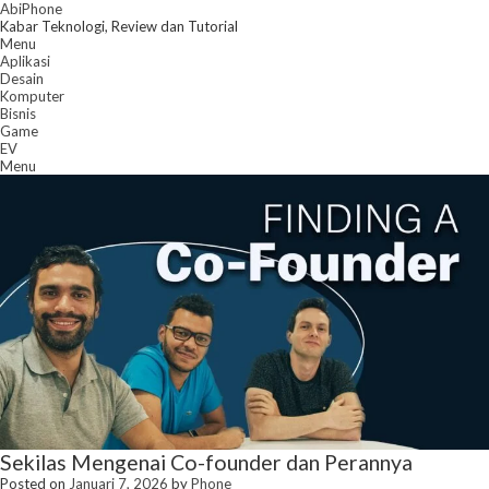
Skip
AbiPhone
to
Kabar Teknologi, Review dan Tutorial
content
Menu
Aplikasi
Desain
Komputer
Bisnis
Game
EV
Menu
Sekilas Mengenai Co-founder dan Perannya
Posted on
Januari 7, 2026
by
Phone