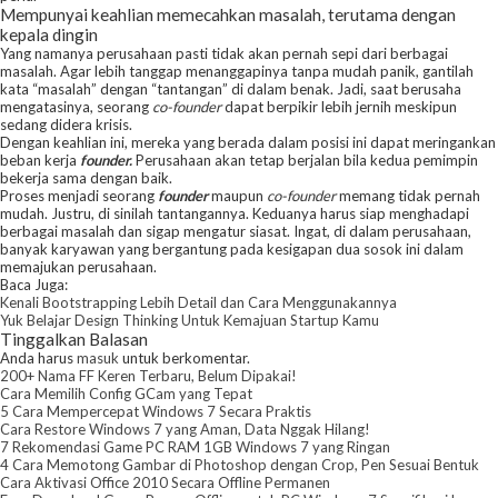
Mempunyai keahlian memecahkan masalah, terutama dengan
kepala dingin
Yang namanya perusahaan pasti tidak akan pernah sepi dari berbagai
masalah. Agar lebih tanggap menanggapinya tanpa mudah panik, gantilah
kata “masalah” dengan “tantangan” di dalam benak. Jadi, saat berusaha
mengatasinya, seorang
co-founder
dapat berpikir lebih jernih meskipun
sedang didera krisis.
Dengan keahlian ini, mereka yang berada dalam posisi ini dapat meringankan
beban kerja
founder.
Perusahaan akan tetap berjalan bila kedua pemimpin
bekerja sama dengan baik.
Proses menjadi seorang
founder
maupun
co-founder
memang tidak pernah
mudah. Justru, di sinilah tantangannya. Keduanya harus siap menghadapi
berbagai masalah dan sigap mengatur siasat. Ingat, di dalam perusahaan,
banyak karyawan yang bergantung pada kesigapan dua sosok ini dalam
memajukan perusahaan.
Baca Juga:
Kenali Bootstrapping Lebih Detail dan Cara Menggunakannya
Yuk Belajar Design Thinking Untuk Kemajuan Startup Kamu
Tinggalkan Balasan
Anda harus
masuk
untuk berkomentar.
200+ Nama FF Keren Terbaru, Belum Dipakai!
Cara Memilih Config GCam yang Tepat
5 Cara Mempercepat Windows 7 Secara Praktis
Cara Restore Windows 7 yang Aman, Data Nggak Hilang!
7 Rekomendasi Game PC RAM 1GB Windows 7 yang Ringan
4 Cara Memotong Gambar di Photoshop dengan Crop, Pen Sesuai Bentuk
Cara Aktivasi Office 2010 Secara Offline Permanen