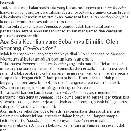
internal).
Jadi, salah besar kalau masih ada yang berasumsi bahwa peran
co-founder
hanya menjadi donator perusahaan. Justru, sosok ini perannya cukup krusial.
Ada kalanya si pendiri membutuhkan ‘pendapat kedua’
(second opinion)
bila
hendak memutuskan sesuatu untuk perusahaan.
Begitu pula dengan peran
founder.
Si pendiri tidak hanya asal punya
perusahaan, tetapi lepas tangan untuk urusan manajemen dan kemajuan
perusahaannya sendiri.
Apa Saja Keahlian yang Sebaiknya Dimiliki Oleh
Seorang
Co-Founder?
Inilah beberapa keahlian yang sebaiknya dimiliki oleh seorang
co-founder:
Mempunyai keterampilan komunikasi yang baik
Tidak hanya
founder,
sosok
co-founder
yang lebih mudah didekati adalah
mereka yang punya keterampilan komunikasi yang baik. Tidak hanya lewat
ranah digital, sosok ini juga harus bisa menjelaskan keinginan mereka secara
tatap muka dengan efektif. Jadi, para pekerja di perusahaan tidak perlu
bingung dan bertanya bolak-balik demi mengecek kebenaran instruksi.
Bisa memimpin, berdampingan dengan
founder
Ibarat wakil kapten kapal, seorang
co-founder
harus bisa memimpin,
berdampingan dengan
founder.
Tidak cuma berperan sebagai pengganti bila
si pendiri sedang absen kerja atau tidak ada di tempat, sosok ini juga harus
satu pemikiran dengan si pendiri.
Agar instruksi jelas dan tidak terjadi miskomunikasi, dua sosok penting
dalam perusahaan ini harus sepakat dalam banyak hal. Jangan sampai
instruksi dari si
founder
adalah A, ternyata si
co-founder
malah
menginstruksikan B. Hindari kebingungan antarstaf yang sama sekali tidak
perlu.