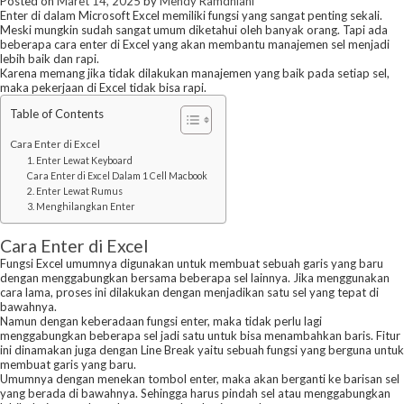
Posted on
Maret 14, 2025
by
Mendy Ramdhiani
Enter di dalam Microsoft Excel memiliki fungsi yang sangat penting sekali.
Meski mungkin sudah sangat umum diketahui oleh banyak orang. Tapi ada
beberapa cara enter di Excel yang akan membantu manajemen sel menjadi
lebih baik dan rapi.
Karena memang jika tidak dilakukan manajemen yang baik pada setiap sel,
maka pekerjaan di Excel tidak bisa rapi.
Table of Contents
Cara Enter di Excel
1. Enter Lewat Keyboard
Cara Enter di Excel Dalam 1 Cell Macbook
2. Enter Lewat Rumus
3. Menghilangkan Enter
Cara Enter di Excel
Fungsi Excel umumnya digunakan untuk membuat sebuah garis yang baru
dengan menggabungkan bersama beberapa sel lainnya. Jika menggunakan
cara lama, proses ini dilakukan dengan menjadikan satu sel yang tepat di
bawahnya.
Namun dengan keberadaan fungsi enter, maka tidak perlu lagi
menggabungkan beberapa sel jadi satu untuk bisa menambahkan baris. Fitur
ini dinamakan juga dengan Line Break yaitu sebuah fungsi yang berguna untuk
membuat garis yang baru.
Umumnya dengan menekan tombol enter, maka akan berganti ke barisan sel
yang berada di bawahnya. Sehingga harus pindah sel atau menggabungkan